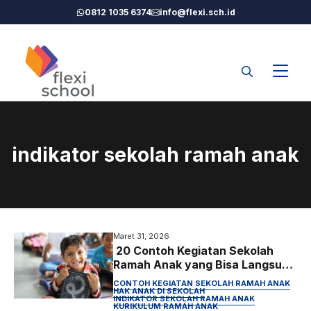
Langsung
0812 1035 6374
info@flexi.sch.id
ke
isi
indikator sekolah ramah anak
Maret 31, 2026
20 Contoh Kegiatan Sekolah
Ramah Anak yang Bisa Langsung
Diterapkan (2026)
CONTOH KEGIATAN SEKOLAH RAMAH ANAK
HAK ANAK DI SEKOLAH
INDIKATOR SEKOLAH RAMAH ANAK
KURIKULUM RAMAH ANAK