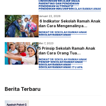
LINGKUNGAN BELAJAR AMAN
PARENTING DAN PENDIDIKAN
PENDIDIKAN ALTERNATIF
PENDIDIKAN INKLUSIF
SEKOLAH RAMAH ANAK
Januari 22, 2026
6 Indikator Sekolah Ramah Anak
dan Cara Mengenalinya
(Panduan Lengkap 2026)
INDIKATOR SEKOLAH RAMAH ANAK
SEKOLAH RAMAH ANAK
Mei 7, 2023
5 Prinsip Sekolah Ramah Anak
dan Cara Orang Tua
Mengenalinya
INDIKATOR SEKOLAH RAMAH ANAK
PRINSIP SEKOLAH RAMAH ANAK
SEKOLAH RAMAH ANAK
SEKOLAH RAMAH ANAK ITU APA
Berita Terbaru