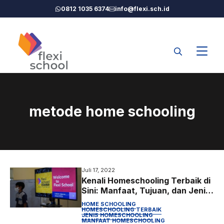
Langsung
0812 1035 6374
info@flexi.sch.id
ke
isi
metode home schooling
Juli 17, 2022
Kenali Homeschooling Terbaik di
Sini: Manfaat, Tujuan, dan Jenis-
jenisnya
HOME SCHOOLING
HOMESCHOOLING TERBAIK
JENIS HOMESCHOOLING
MANFAAT HOMESCHOOLING