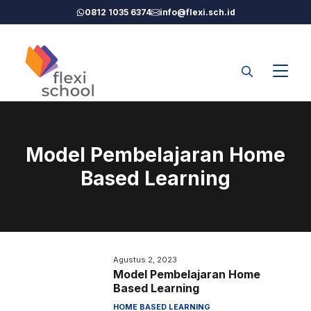
Langsung
0812 1035 6374
info@flexi.sch.id
ke
isi
Model Pembelajaran Home
Based Learning
Agustus 2, 2023
Model Pembelajaran Home
Based Learning
HOME BASED LEARNING