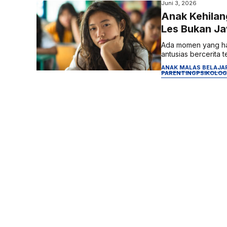
Juni 3, 2026
Anak Kehila
Les Bukan J
Ada momen yang ham
antusias bercerita t
ANAK MALAS BELAJA
PARENTING
PSIKOLOG