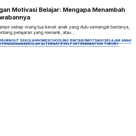
ngan Motivasi Belajar: Mengapa Menambah
awabannya
pir setiap orang tua kenal: anak yang dulu semangat bertanya,
entang pelajaran yang menarik, atau ...
R
BURNOUT SEKOLAH
HOMESCHOOLING BINTARO
MOTIVASI BELAJAR ANAK
I PENDIDIKAN
SEKOLAH ALTERNATIF
SELF DETERMINATION THEORY