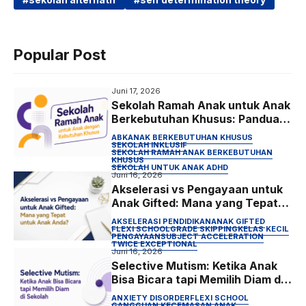
o
e
A
r
o
r
p
a
k
p
m
Popular Post
Juni 17, 2026
Sekolah Ramah Anak untuk Anak
Berkebutuhan Khusus: Panduan
Lengkap Orang Tua
ABK
ANAK BERKEBUTUHAN KHUSUS
SEKOLAH INKLUSIF
SEKOLAH RAMAH ANAK BERKEBUTUHAN
KHUSUS
SEKOLAH UNTUK ANAK ADHD
Juni 16, 2026
Akselerasi vs Pengayaan untuk
Anak Gifted: Mana yang Tepat
untuk Anak Anda?
AKSELERASI PENDIDIKAN
ANAK GIFTED
FLEXI SCHOOL
GRADE SKIPPING
KELAS KECIL
PENGAYAAN
SUBJECT ACCELERATION
TWICE EXCEPTIONAL
Juni 16, 2026
Selective Mutism: Ketika Anak
Bisa Bicara tapi Memilih Diam di
Sekolah
ANXIETY DISORDER
FLEXI SCHOOL
GANGGUAN KECEMASAN ANAK