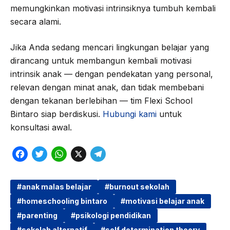
memungkinkan motivasi intrinsiknya tumbuh kembali
secara alami.
Jika Anda sedang mencari lingkungan belajar yang
dirancang untuk membangun kembali motivasi
intrinsik anak — dengan pendekatan yang personal,
relevan dengan minat anak, dan tidak membebani
dengan tekanan berlebihan — tim Flexi School
Bintaro siap berdiskusi.
Hubungi kami
untuk
konsultasi awal.
F
T
W
X
T
a
w
h
e
c
i
a
l
anak malas belajar
burnout sekolah
homeschooling bintaro
motivasi belajar anak
e
t
t
e
parenting
psikologi pendidikan
b
t
s
g
sekolah alternatif
self determination theory