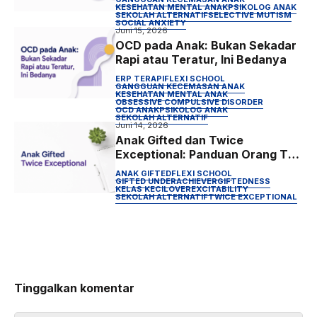
KESEHATAN MENTAL ANAK
PSIKOLOG ANAK
SEKOLAH ALTERNATIF
SELECTIVE MUTISM
SOCIAL ANXIETY
Juni 15, 2026
OCD pada Anak: Bukan Sekadar
Rapi atau Teratur, Ini Bedanya
ERP TERAPI
FLEXI SCHOOL
GANGGUAN KECEMASAN ANAK
KESEHATAN MENTAL ANAK
OBSESSIVE COMPULSIVE DISORDER
OCD ANAK
PSIKOLOG ANAK
SEKOLAH ALTERNATIF
Juni 14, 2026
Anak Gifted dan Twice
Exceptional: Panduan Orang Tua
Menyalurkan Potensi Anak
ANAK GIFTED
FLEXI SCHOOL
Berbakat di Indonesia
GIFTED UNDERACHIEVER
GIFTEDNESS
KELAS KECIL
OVEREXCITABILITY
SEKOLAH ALTERNATIF
TWICE EXCEPTIONAL
Tinggalkan komentar