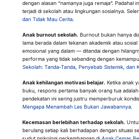
dengan alasan “namanya juga remaja”. Padahal ini
terjadi di sekolah atau lingkungan sosialnya. Sel
dan Tidak Mau Cerita
.
Anak burnout sekolah.
Burnout bukan hanya dial
lama berada dalam tekanan akademik atau sosial 
emosional yang dalam — ditandai dengan hilangn
performa yang tidak sebanding dengan kemampua
Sekolah: Tanda-Tanda, Penyebab Sistemik, dan 
Anak kehilangan motivasi belajar.
Ketika anak y
buku, respons pertama banyak orang tua adalah
pendekatan ini sering justru memperburuk kondis
Mengapa Menambah Les Bukan Jawabannya
.
Kecemasan berlebihan terhadap sekolah.
Untuk
berulang setiap kali berhadapan dengan situasi
sudut psikologi perkembangan di
Anak Cemas Ber