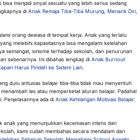
 bisa menjadi sinyal sesuatu yang lebih serius sedang
engkapnya di
Anak Remaja Tiba-Tiba Murung, Menarik Diri,
ami orang dewasa di tempat kerja. Anak yang terlalu
yang melebihi kapasitasnya bisa mengalami kelelahan
ya semangat, sinisme terhadap sekolah, dan penurunan
n sebenarnya. Ini dibahas lengkap di
Anak Burnout
Kapan Harus Pindah ke Sistem Lain
.
ang dulu antusias belajar tiba-tiba tidak mau menyentuh
 menambah les atau memperketat aturan belajar. Padahal
i. Penjelasannya ada di
Anak Kehilangan Motivasi Belajar:
 anak yang menunjukkan kecemasan intens dan
 sekolah, kami sudah membahas secara mendalam dari
lebihan Sebelum Sekolah: Memahami School Anxiety
.