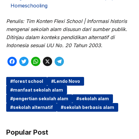
Homeschooling
Penulis: Tim Konten Flexi School | Informasi historis
mengenai sekolah alam disusun dari sumber publik.
Ditinjau dalam konteks pendidikan alternatif di
Indonesia sesuai UU No. 20 Tahun 2003.
F
T
W
X
T
a
w
h
e
c
i
a
l
forest school
Lendo Novo
manfaat sekolah alam
e
t
t
e
pengertian sekolah alam
sekolah alam
b
t
s
g
sekolah alternatif
sekolah berbasis alam
o
e
A
r
o
r
p
a
k
p
m
Popular Post