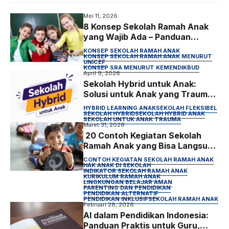
Mei 11, 2026
8 Konsep Sekolah Ramah Anak
yang Wajib Ada – Panduan
Praktis untuk Orang Tua
KONSEP SEKOLAH RAMAH ANAK
KONSEP SEKOLAH RAMAH ANAK MENURUT
UNICEF
KONSEP SRA MENURUT KEMENDIKBUD
April 9, 2026
Sekolah Hybrid untuk Anak:
Solusi untuk Anak yang Trauma
atau Sulit Sekolah
HYBRID LEARNING ANAK
SEKOLAH FLEKSIBEL
SEKOLAH HYBRID
SEKOLAH HYBRID ANAK
SEKOLAH UNTUK ANAK TRAUMA
Maret 31, 2026
20 Contoh Kegiatan Sekolah
Ramah Anak yang Bisa Langsung
Diterapkan (2026)
CONTOH KEGIATAN SEKOLAH RAMAH ANAK
HAK ANAK DI SEKOLAH
INDIKATOR SEKOLAH RAMAH ANAK
KURIKULUM RAMAH ANAK
LINGKUNGAN BELAJAR AMAN
PARENTING DAN PENDIDIKAN
PENDIDIKAN ALTERNATIF
PENDIDIKAN INKLUSIF
SEKOLAH RAMAH ANAK
Februari 28, 2026
AI dalam Pendidikan Indonesia:
Panduan Praktis untuk Guru,