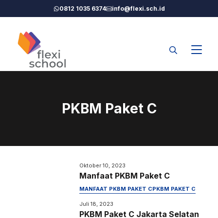
Langsung
0812 1035 6374
info@flexi.sch.id
ke
isi
PKBM Paket C
Oktober 10, 2023
Manfaat PKBM Paket C
MANFAAT PKBM PAKET C
PKBM PAKET C
Juli 18, 2023
PKBM Paket C Jakarta Selatan