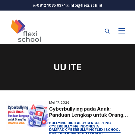
Langsung
0812 1035 6374
info@flexi.sch.id
ke
isi
UU ITE
Mei 17, 2026
Cyberbullying pada Anak:
Panduan Lengkap untuk Orang
Tua Indonesia 2026
BULLYING DIGITAL
CYBERBULLYING
CYBERBULLYING INDONESIA
DAMPAK CYBERBULLYING
FLEXI SCHOOL
KOMINFO ADUANKONTEN
KPAI