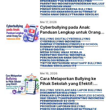
KPAI
ORANG TUA KORBAN BULLYING
PARENTING INDONESIA
PENDIDIKAN INKLUSIF
PERUNDUNGAN ANAK
PINDAH SEKOLAH KARENA BULLYING
PSIKOLOGI ANAK
SEKOLAH ALTERNATIF
TANDA ANAK DIBULLY
TRAUMA SEKOLAH
Mei 17, 2026
Cyberbullying pada Anak:
Panduan Lengkap untuk Orang
Tua Indonesia 2026
BULLYING DIGITAL
CYBERBULLYING
CYBERBULLYING INDONESIA
DAMPAK CYBERBULLYING
FLEXI SCHOOL
KOMINFO ADUANKONTEN
KPAI
LITERASI DIGITAL
MEDIA SOSIAL ANAK REMAJA
PARENTING DIGITAL INDONESIA
PERLINDUNGAN ANAK DIGITAL
PSIKOLOGI REMAJA
TIKTOK INSTAGRAM WHATSAPP BULLYING
TRAUMA SEKOLAH
UU ITE
Mei 16, 2026
Cara Melaporkan Bullying ke
Pihak Sekolah yang Efektif:
Panduan Lengkap untuk Orang
BULLYING SEKOLAH
CARA LAPOR BULLYING
Tua
DOKUMENTASI BULLYING
ESKALASI LAPORAN BULLYING
FLEXI SCHOOL
HAK ORANG TUA
KPAI
PARENTING INDONESIA
PERMENDIKBUD 82 2015
PERUNDUNGAN INDONESIA
PROSEDUR LAPORAN BULLYING
PSIKOLOGI ANAK
SEKOLAH ALTERNATIF