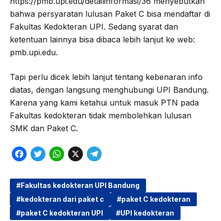
https://pmb.upi.edu/detailinformasi/36 menyebutkan
bahwa persyaratan lulusan Paket C bisa mendaftar di
Fakultas Kedokteran UPI. Sedang syarat dan
ketentuan lainnya bisa dibaca lebih lanjut ke web:
pmb.upi.edu.
Tapi perlu dicek lebih lanjut tentang kebenaran info
diatas, dengan langsung menghubungi UPI Bandung.
Karena yang kami ketahui untuk masuk PTN pada
Fakultas kedokteran tidak membolehkan lulusan
SMK dan Paket C.
F
T
W
X
T
a
w
h
e
c
i
a
l
Fakultas kedokteran UPI Bandung
kedokteran dari paket c
paket C kedokteran
e
t
t
e
paket C kedokteran UPI
UPI kedokteran
b
t
s
g