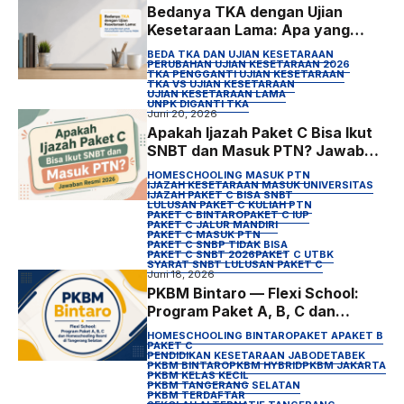
Bedanya TKA dengan Ujian
Kesetaraan Lama: Apa yang
Berubah untuk Homeschooler
BEDA TKA DAN UJIAN KESETARAAN
dan Peserta PKBM
PERUBAHAN UJIAN KESETARAAN 2026
TKA PENGGANTI UJIAN KESETARAAN
TKA VS UJIAN KESETARAAN
UJIAN KESETARAAN LAMA
UNPK DIGANTI TKA
Juni 20, 2026
Apakah Ijazah Paket C Bisa Ikut
SNBT dan Masuk PTN? Jawaban
Resmi 2026
HOMESCHOOLING MASUK PTN
IJAZAH KESETARAAN MASUK UNIVERSITAS
IJAZAH PAKET C BISA SNBT
LULUSAN PAKET C KULIAH PTN
PAKET C BINTARO
PAKET C IUP
PAKET C JALUR MANDIRI
PAKET C MASUK PTN
PAKET C SNBP TIDAK BISA
PAKET C SNBT 2026
PAKET C UTBK
SYARAT SNBT LULUSAN PAKET C
Juni 18, 2026
PKBM Bintaro — Flexi School:
Program Paket A, B, C dan
Homeschooling Resmi di
HOMESCHOOLING BINTARO
PAKET A
PAKET B
Tangerang Selatan
PAKET C
PENDIDIKAN KESETARAAN JABODETABEK
PKBM BINTARO
PKBM HYBRID
PKBM JAKARTA
PKBM KELAS KECIL
PKBM TANGERANG SELATAN
PKBM TERDAFTAR