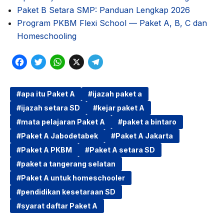
Paket B Setara SMP: Panduan Lengkap 2026
Program PKBM Flexi School — Paket A, B, C dan
Homeschooling
F
T
W
X
T
a
w
h
e
c
i
a
l
apa itu Paket A
ijazah paket a
ijazah setara SD
kejar paket A
e
t
t
e
mata pelajaran Paket A
paket a bintaro
b
t
s
g
Paket A Jabodetabek
Paket A Jakarta
o
e
A
r
Paket A PKBM
Paket A setara SD
o
r
p
a
paket a tangerang selatan
k
p
m
Paket A untuk homeschooler
pendidikan kesetaraan SD
syarat daftar Paket A