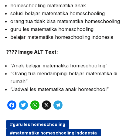
homeschooling matematika anak
solusi belajar matematika homeschooling
orang tua tidak bisa matematika homeschooling
guru les matematika homeschooling
belajar matematika homeschooling indonesia
???? Image ALT Text:
“Anak belajar matematika homeschooling”
“Orang tua mendampingi belajar matematika di
rumah”
“Jadwal les matematika anak homeschool”
F
T
W
X
T
a
w
h
e
c
i
a
l
guru les homeschooling
matematika homeschooling Indonesia
e
t
t
e