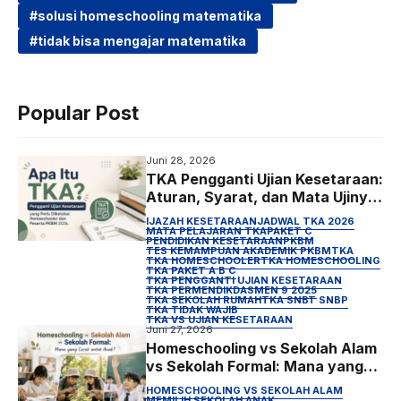
solusi homeschooling matematika
b
t
s
g
tidak bisa mengajar matematika
o
e
A
r
o
r
p
a
k
p
m
Popular Post
Juni 28, 2026
TKA Pengganti Ujian Kesetaraan:
Aturan, Syarat, dan Mata Ujinya
untuk Anak Homeschooling
IJAZAH KESETARAAN
JADWAL TKA 2026
MATA PELAJARAN TKA
PAKET C
PENDIDIKAN KESETARAAN
PKBM
TES KEMAMPUAN AKADEMIK PKBM
TKA
TKA HOMESCHOOLER
TKA HOMESCHOOLING
TKA PAKET A B C
TKA PENGGANTI UJIAN KESETARAAN
TKA PERMENDIKDASMEN 9 2025
TKA SEKOLAH RUMAH
TKA SNBT SNBP
TKA TIDAK WAJIB
TKA VS UJIAN KESETARAAN
Juni 27, 2026
Homeschooling vs Sekolah Alam
vs Sekolah Formal: Mana yang
Cocok untuk Anak?
HOMESCHOOLING VS SEKOLAH ALAM
MEMILIH SEKOLAH ANAK