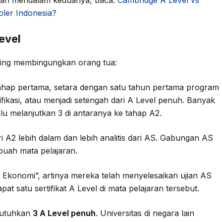
ngan mendalam keduanya, baca:
Cambridge A Level vs
ler Indonesia?
evel
ering membingungkan orang tua:
ahap pertama, setara dengan satu tahun pertama program
lifikasi, atau menjadi setengah dari A Level penuh. Banyak
lu melanjutkan 3 di antaranya ke tahap A2.
 A2 lebih dalam dan lebih analitis dari AS. Gabungan AS
uah mata pelajaran.
l Ekonomi”, artinya mereka telah menyelesaikan ujian AS
 satu sertifikat A Level di mata pelajaran tersebut.
ibutuhkan
3 A Level penuh
. Universitas di negara lain