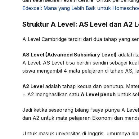
dan ketersediaan exam centre. Untuk perbandi
Edexcel: Mana yang Lebih Baik untuk Homeschoo
Struktur A Level: AS Level dan A2 L
A Level Cambridge terdiri dari dua tahap yang s
AS Level (Advanced Subsidiary Level)
adalah t
A Level. AS Level bisa berdiri sendiri sebagai kua
siswa mengambil 4 mata pelajaran di tahap AS, la
A2 Level
adalah tahap kedua dan penutup. Materi
+ A2 menghasilkan satu
A Level penuh
untuk seb
Jadi ketika seseorang bilang “saya punya A Leve
dan A2 untuk mata pelajaran Ekonomi dan mendapat
Untuk masuk universitas di Inggris, umumnya d