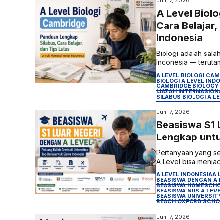
Juni 7, 2026
A Level Biol
Cara Belajar
Indonesia
Biologi adalah sala
Indonesia — terutam
A LEVEL BIOLOGI CA
BIOLOGI A LEVEL IND
CAMBRIDGE BIOLOGY 
IJAZAH INTERNASION
SILABUS BIOLOGI A L
Juni 7, 2026
Beasiswa S1 
Lengkap unt
Pertanyaan yang se
A Level bisa menjad
A LEVEL INDONESIA
A 
BEASISWA DENGAN A 
BEASISWA HOMESCHO
BEASISWA NUS A LEV
BEASISWA UNIVERSIT
REACH OXFORD SCHO
Juni 7, 2026