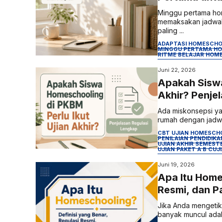
Minggu pertama hom
memaksakan jadwal 
paling ...
ADAPTASI HOMESCHO
MINGGU PERTAMA H
RITME BELAJAR HOM
Juni 22, 2026
Apakah Siswa
Akhir? Penje
Ada miskonsepsi ya
rumah dengan jadwal 
CBT UJIAN HOMESCH
PENILAIAN PENDIDIK
UJIAN AKHIR SEMES
UJIAN PAKET A B C
UJ
Juni 19, 2026
Apa Itu Home
Resmi, dan 
Jika Anda mengetik 
banyak muncul adala