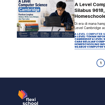
A Level Com
Silabus 9618,
Homeschoole
Di era di mana hamp
Level Cambridge adal
A LEVEL COMPUTER 
A LEVEL TEKNIK INF
CAMBRIDGE A LEVEL 
CARA BELAJAR COMPU
HOMESCHOOLING IND
SILABUS COMPUTER S
Halam
H
1