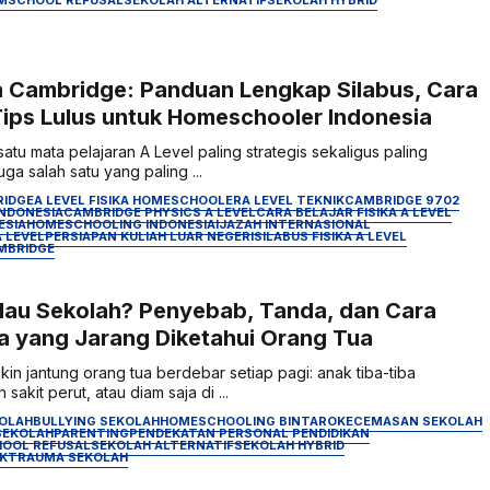
ka Cambridge: Panduan Lengkap Silabus, Cara
 Tips Lulus untuk Homeschooler Indonesia
satu mata pelajaran A Level paling strategis sekaligus paling
a salah satu yang paling ...
RIDGE
A LEVEL FISIKA HOMESCHOOLER
A LEVEL TEKNIK
CAMBRIDGE 9702
INDONESIA
CAMBRIDGE PHYSICS A LEVEL
CARA BELAJAR FISIKA A LEVEL
ESIA
HOMESCHOOLING INDONESIA
IJAZAH INTERNASIONAL
A LEVEL
PERSIAPAN KULIAH LUAR NEGERI
SILABUS FISIKA A LEVEL
AMBRIDGE
au Sekolah? Penyebab, Tanda, dan Cara
 yang Jarang Diketahui Orang Tua
n jantung orang tua berdebar setiap pagi: anak tiba-tiba
akit perut, atau diam saja di ...
KOLAH
BULLYING SEKOLAH
HOMESCHOOLING BINTARO
KECEMASAN SEKOLAH
SEKOLAH
PARENTING
PENDEKATAN PERSONAL PENDIDIKAN
OOL REFUSAL
SEKOLAH ALTERNATIF
SEKOLAH HYBRID
K
TRAUMA SEKOLAH