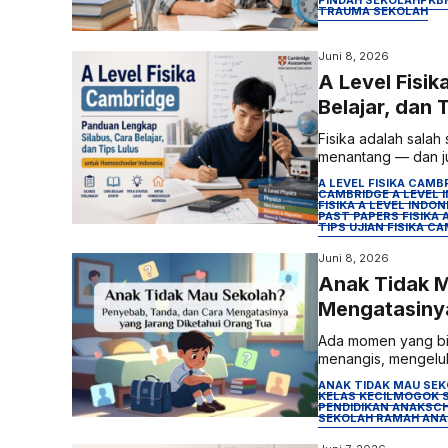
TRAUMA SEKOLAH
Juni 8, 2026
A Level Fisi
Belajar, dan
Fisika adalah salah 
menantang — dan jug
A LEVEL FISIKA CAMB
CAMBRIDGE A LEVEL 
FISIKA A LEVEL INDON
PAST PAPERS FISIKA 
TIPS UJIAN FISIKA C
Juni 8, 2026
Anak Tidak M
Mengatasinya
Ada momen yang biki
menangis, mengeluh s
ANAK TIDAK MAU SE
KELAS KECIL
MOGOK 
PENDIDIKAN ANAK
SCH
SEKOLAH RAMAH ANA