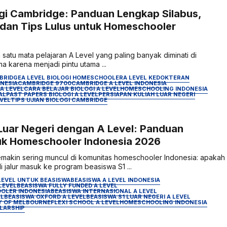
ogi Cambridge: Panduan Lengkap Silabus,
, dan Tips Lulus untuk Homeschooler
h satu mata pelajaran A Level yang paling banyak diminati di
a karena menjadi pintu utama ...
MBRIDGE
A LEVEL BIOLOGI HOMESCHOOLER
A LEVEL KEDOKTERAN
ONESIA
CAMBRIDGE 9700
CAMBRIDGE A LEVEL INDONESIA
A LEVEL
CARA BELAJAR BIOLOGI A LEVEL
HOMESCHOOLING INDONESIA
AL
PAST PAPERS BIOLOGI A LEVEL
PERSIAPAN KULIAH LUAR NEGERI
EVEL
TIPS UJIAN BIOLOGI CAMBRIDGE
Luar Negeri dengan A Level: Panduan
uk Homeschooler Indonesia 2026
makin sering muncul di komunitas homeschooler Indonesia: apakah
i jalur masuk ke program beasiswa S1 ...
LEVEL UNTUK BEASISWA
BEASISWA A LEVEL INDONESIA
LEVEL
BEASISWA FULLY FUNDED A LEVEL
OLER INDONESIA
BEASISWA INTERNASIONAL A LEVEL
EL
BEASISWA OXFORD A LEVEL
BEASISWA S1 LUAR NEGERI A LEVEL
Y OF MELBOURNE
FLEXI SCHOOL A LEVEL
HOMESCHOOLING INDONESIA
LARSHIP