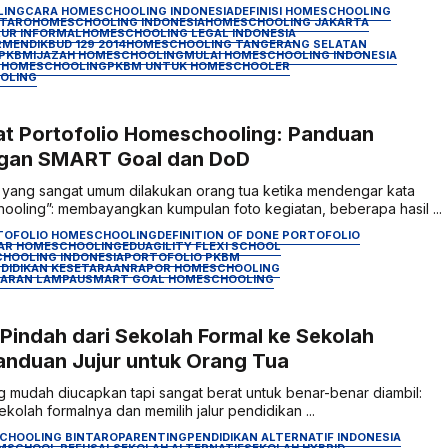
LING
CARA HOMESCHOOLING INDONESIA
DEFINISI HOMESCHOOLING
NTARO
HOMESCHOOLING INDONESIA
HOMESCHOOLING JAKARTA
UR INFORMAL
HOMESCHOOLING LEGAL INDONESIA
MENDIKBUD 129 2014
HOMESCHOOLING TANGERANG SELATAN
 PKBM
IJAZAH HOMESCHOOLING
MULAI HOMESCHOOLING INDONESIA
K HOMESCHOOLING
PKBM UNTUK HOMESCHOOLER
OLING
t Portofolio Homeschooling: Panduan
gan SMART Goal dan DoD
 yang sangat umum dilakukan orang tua ketika mendengar kata
hooling”: membayangkan kumpulan foto kegiatan, beberapa hasil ...
TOFOLIO HOMESCHOOLING
DEFINITION OF DONE PORTOFOLIO
AR HOMESCHOOLING
EDUAGILITY FLEXI SCHOOL
HOOLING INDONESIA
PORTOFOLIO PKBM
DIDIKAN KESETARAAN
RAPOR HOMESCHOOLING
JARAN LAMPAU
SMART GOAL HOMESCHOOLING
Pindah dari Sekolah Formal ke Sekolah
Panduan Jujur untuk Orang Tua
 mudah diucapkan tapi sangat berat untuk benar-benar diambil:
ekolah formalnya dan memilih jalur pendidikan ...
CHOOLING BINTARO
PARENTING
PENDIDIKAN ALTERNATIF INDONESIA
M
SCHOOL REFUSAL
SEKOLAH ALTERNATIF
SEKOLAH HYBRID