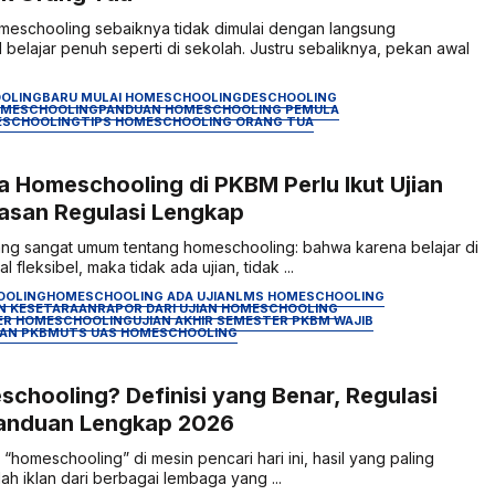
eschooling sebaiknya tidak dimulai dengan langsung
belajar penuh seperti di sekolah. Justru sebaliknya, pekan awal
OLING
BARU MULAI HOMESCHOOLING
DESCHOOLING
OMESCHOOLING
PANDUAN HOMESCHOOLING PEMULA
ESCHOOLING
TIPS HOMESCHOOLING ORANG TUA
 Homeschooling di PKBM Perlu Ikut Ujian
lasan Regulasi Lengkap
ng sangat umum tentang homeschooling: bahwa karena belajar di
fleksibel, maka tidak ada ujian, tidak ...
OOLING
HOMESCHOOLING ADA UJIAN
LMS HOMESCHOOLING
AN KESETARAAN
RAPOR DARI UJIAN HOMESCHOOLING
TER HOMESCHOOLING
UJIAN AKHIR SEMESTER PKBM WAJIB
IAN PKBM
UTS UAS HOMESCHOOLING
schooling? Definisi yang Benar, Regulasi
Panduan Lengkap 2026
“homeschooling” di mesin pencari hari ini, hasil yang paling
h iklan dari berbagai lembaga yang ...