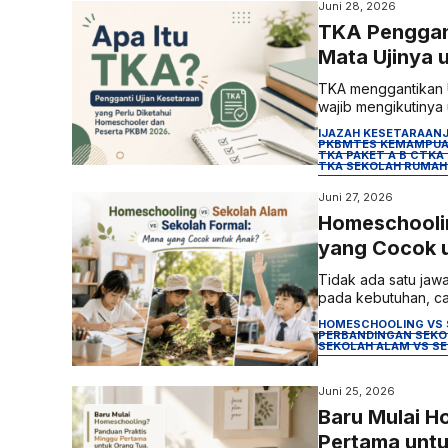
Juni 28, 2026
TKA Penggant
Mata Ujinya 
TKA menggantikan Uj
wajib mengikutinya u
IJAZAH KESETARAAN
PKBM
TES KEMAMPUA
TKA PAKET A B C
TKA
TKA SEKOLAH RUMAH
Juni 27, 2026
Homeschoolin
yang Cocok 
Tidak ada satu jaw
pada kebutuhan, car
HOMESCHOOLING VS 
PERBANDINGAN SEKO
SEKOLAH ALAM VS S
Juni 25, 2026
Baru Mulai H
Pertama unt