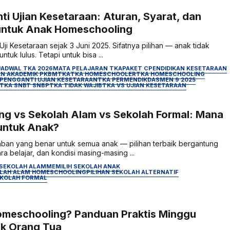
i Ujian Kesetaraan: Aturan, Syarat, dan
untuk Anak Homeschooling
i Kesetaraan sejak 3 Juni 2025. Sifatnya pilihan — anak tidak
ntuk lulus. Tetapi untuk bisa ...
JADWAL TKA 2026
MATA PELAJARAN TKA
PAKET C
PENDIDIKAN KESETARAAN
N AKADEMIK PKBM
TKA
TKA HOMESCHOOLER
TKA HOMESCHOOLING
 PENGGANTI UJIAN KESETARAAN
TKA PERMENDIKDASMEN 9 2025
TKA SNBT SNBP
TKA TIDAK WAJIB
TKA VS UJIAN KESETARAAN
g vs Sekolah Alam vs Sekolah Formal: Mana
untuk Anak?
aban yang benar untuk semua anak — pilihan terbaik bergantung
a belajar, dan kondisi masing-masing ...
SEKOLAH ALAM
MEMILIH SEKOLAH ANAK
LAH ALAM HOMESCHOOLING
PILIHAN SEKOLAH ALTERNATIF
EKOLAH FORMAL
omeschooling? Panduan Praktis Minggu
uk Orang Tua