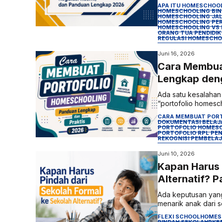
APA ITU HOMESCHOO
HOMESCHOOLING BI
HOMESCHOOLING JAL
HOMESCHOOLING PER
HOMESCHOOLING VS
ORANG TUA PENDIDI
REGULASI HOMESCHO
Juni 16, 2026
Cara Membua
Lengkap den
Ada satu kesalahan
“portofolio homesc
CARA MEMBUAT POR
DOKUMENTASI BELAJ
PORTOFOLIO HOMESC
PORTOFOLIO RPL PEN
REKOGNISI PEMBELA
Juni 10, 2026
Kapan Harus 
Alternatif? 
Ada keputusan yang
menarik anak dari s
FLEXI SCHOOL
HOMES
PINDAH SEKOLAH
PKB