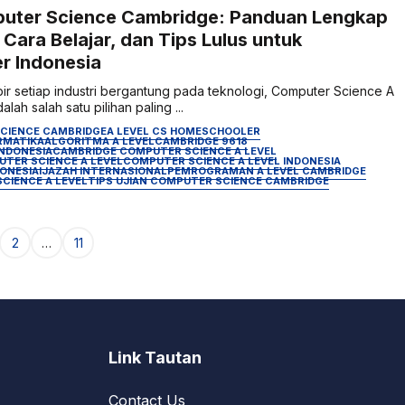
puter Science Cambridge: Panduan Lengkap
 Cara Belajar, dan Tips Lulus untuk
r Indonesia
ir setiap industri bergantung pada teknologi, Computer Science A
ah salah satu pilihan paling ...
SCIENCE CAMBRIDGE
A LEVEL CS HOMESCHOOLER
ORMATIKA
ALGORITMA A LEVEL
CAMBRIDGE 9618
INDONESIA
CAMBRIDGE COMPUTER SCIENCE A LEVEL
TER SCIENCE A LEVEL
COMPUTER SCIENCE A LEVEL INDONESIA
ONESIA
IJAZAH INTERNASIONAL
PEMROGRAMAN A LEVEL CAMBRIDGE
CIENCE A LEVEL
TIPS UJIAN COMPUTER SCIENCE CAMBRIDGE
an
alaman
Halaman
2
…
11
Link Tautan
Contact Us