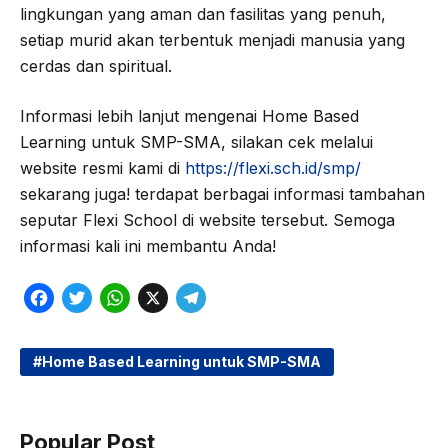
lingkungan yang aman dan fasilitas yang penuh,
setiap murid akan terbentuk menjadi manusia yang
cerdas dan spiritual.
Informasi lebih lanjut mengenai Home Based
Learning untuk SMP-SMA, silakan cek melalui
website resmi kami di
https://flexi.sch.id/smp/
sekarang juga! terdapat berbagai informasi tambahan
seputar Flexi School di website tersebut. Semoga
informasi kali ini membantu Anda!
F
T
W
X
T
a
w
h
e
c
i
a
l
Home Based Learning untuk SMP-SMA
e
t
t
e
b
t
s
g
Popular Post