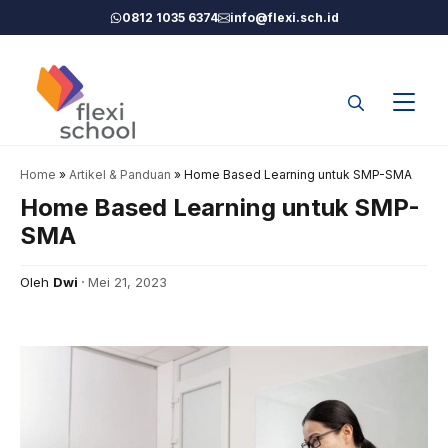
Langsung
0812 1035 6374
info@flexi.sch.id
ke
isi
Home
»
Artikel & Panduan
»
Home Based Learning untuk SMP-SMA
Home Based Learning untuk SMP-
SMA
Oleh
Dwi
Mei 21, 2023