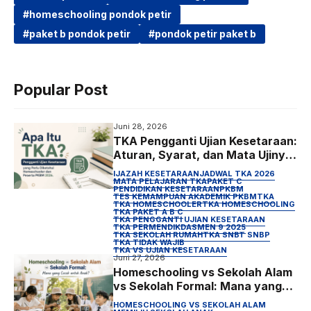
homeschooling pondok petir
e
t
t
e
paket b pondok petir
pondok petir paket b
b
t
s
g
o
e
A
r
o
r
p
a
Popular Post
k
p
m
Juni 28, 2026
TKA Pengganti Ujian Kesetaraan:
Aturan, Syarat, dan Mata Ujinya
untuk Anak Homeschooling
IJAZAH KESETARAAN
JADWAL TKA 2026
MATA PELAJARAN TKA
PAKET C
PENDIDIKAN KESETARAAN
PKBM
TES KEMAMPUAN AKADEMIK PKBM
TKA
TKA HOMESCHOOLER
TKA HOMESCHOOLING
TKA PAKET A B C
TKA PENGGANTI UJIAN KESETARAAN
TKA PERMENDIKDASMEN 9 2025
TKA SEKOLAH RUMAH
TKA SNBT SNBP
TKA TIDAK WAJIB
TKA VS UJIAN KESETARAAN
Juni 27, 2026
Homeschooling vs Sekolah Alam
vs Sekolah Formal: Mana yang
Cocok untuk Anak?
HOMESCHOOLING VS SEKOLAH ALAM